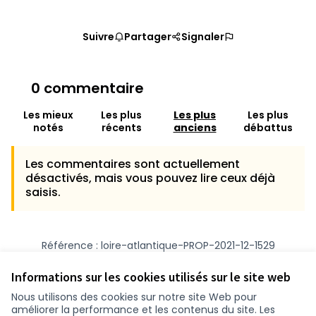
Suivre
Partager
Signaler
0 commentaire
Les mieux
Les plus
Les plus
Les plus
notés
récents
anciens
débattus
Les commentaires sont actuellement
désactivés, mais vous pouvez lire ceux déjà
saisis.
Référence : loire-atlantique-PROP-2021-12-1529
Numéro de version 1
(sur 1)
voir les autres versions
Vérifiez l'empreinte numérique
Informations sur les cookies utilisés sur le site web
Nous utilisons des cookies sur notre site Web pour
améliorer la performance et les contenus du site. Les
Conditions d'utilisation