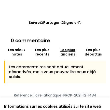
Suivre
Partager
Signaler
0 commentaire
Les mieux
Les plus
Les plus
Les plus
notés
récents
anciens
débattus
Les commentaires sont actuellement
désactivés, mais vous pouvez lire ceux déjà
saisis.
Référence : loire-atlantique-PROP-2021-12-1484
Numéro de version 1
(sur 1)
voir les autres versions
Vérifiez l'empreinte numérique
Informations sur les cookies utilisés sur le site web