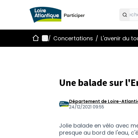
Accueil
Menu principal
/
Concertations
/
L'avenir du t
Une balade sur l'E
Département de Loire-Atlant
24/12/2021 09:55
Jolie balade en vélo avec me
presque au bord de l'eau, c'ét