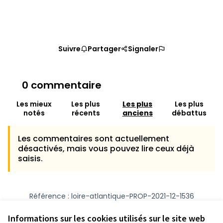
Suivre
Partager
Signaler
0 commentaire
Les mieux
Les plus
Les plus
Les plus
notés
récents
anciens
débattus
Les commentaires sont actuellement
désactivés, mais vous pouvez lire ceux déjà
saisis.
Référence : loire-atlantique-PROP-2021-12-1536
Numéro de version 1
(sur 1)
voir les autres versions
Vérifiez l'empreinte numérique
Informations sur les cookies utilisés sur le site web