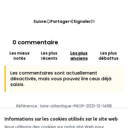
Suivre
Partager
Signaler
0 commentaire
Les mieux
Les plus
Les plus
Les plus
notés
récents
anciens
débattus
Les commentaires sont actuellement
désactivés, mais vous pouvez lire ceux déjà
saisis.
Référence : loire-atlantique-PROP-2021-12-1498
Numéro de version 1
(sur 1)
voir les autres versions
Vérifiez l'empreinte numérique
Informations sur les cookies utilisés sur le site web
Nous utilisons des cookies sur notre site Web pour