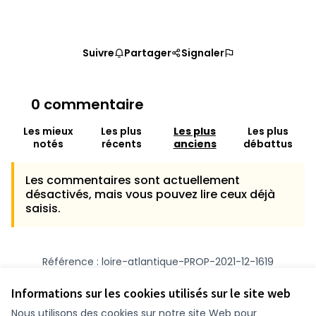
Suivre
Partager
Signaler
0 commentaire
Les mieux
Les plus
Les plus
Les plus
notés
récents
anciens
débattus
Les commentaires sont actuellement
désactivés, mais vous pouvez lire ceux déjà
saisis.
Référence : loire-atlantique-PROP-2021-12-1619
Numéro de version 1
(sur 1)
voir les autres versions
Vérifiez l'empreinte numérique
Informations sur les cookies utilisés sur le site web
Nous utilisons des cookies sur notre site Web pour