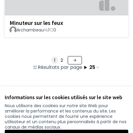
Minuteur sur les feux
Archambeau
1
0
1
2
Résultats par page :
25
Voir toutes les propositions retirées
Informations sur les cookies utilisés sur le site web
Nous utilisons des cookies sur notre site Web pour
améliorer la performance et les contenus du site. Les
Conditions d'utilisation
cookies nous permettent de fournir une expérience
Paramètres des cookies
utilisateur et un contenu plus personnalisés à partir de nos
participer.loire-atlantique.fr sur Facebook
participer.loire-atlantique.fr sur Instagram
participer.loire-atlantique.fr sur YouTube
canaux de médias sociaux.
(Nouvelle fenêtre)
(Nouvelle fenêtre)
(Nouvelle fenêtre)