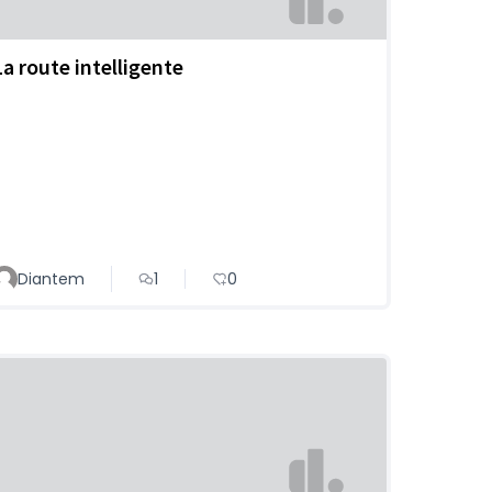
La route intelligente
Diantem
1
0