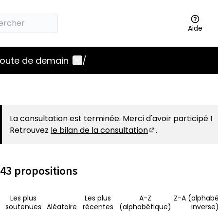
Aide
Menu utilisateur
 route de demain
/
La consultation est terminée. Merci d'avoir participé !
Retrouvez
le bilan de la consultation
.
(S'ouvre dans un 
43 propositions
Les plus
Les plus
A-Z
Z-A (alphabé
soutenues
Aléatoire
récentes
(alphabétique)
inverse