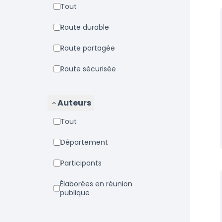
Tout
Route durable
Route partagée
Route sécurisée
Auteurs
Tout
Département
Participants
Élaborées en réunion
publique