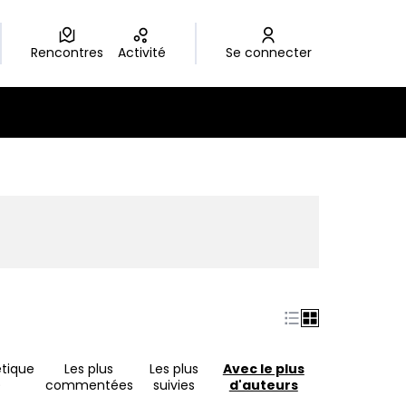
Rencontres
Activité
Se connecter
nouvel onglet)
tique
Les plus
Les plus
Avec le plus
)
commentées
suivies
d'auteurs