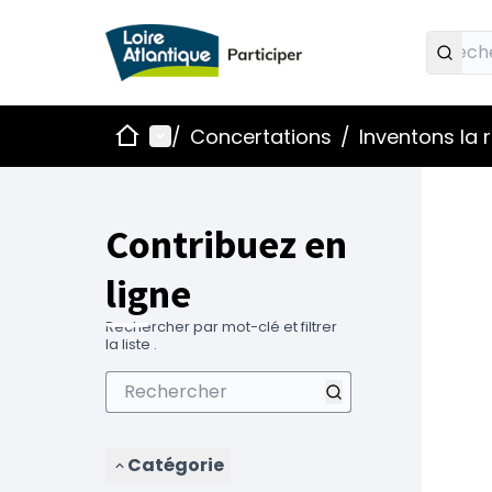
Accueil
Menu principal
/
Concertations
/
Inventons la
Contribuez en
ligne
Rechercher par mot-clé et filtrer
la liste .
Catégorie