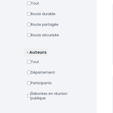
Tout
Route durable
Route partagée
Route sécurisée
Auteurs
Tout
Département
Participants
Élaborées en réunion
publique