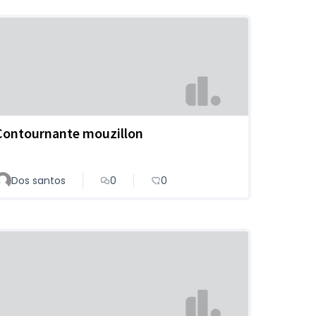
Contournante mouzillon
Dos santos
0
0