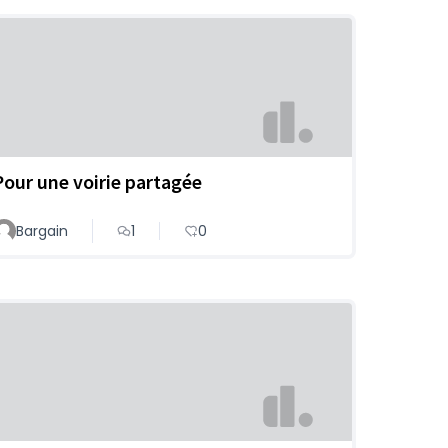
Pour une voirie partagée
Bargain
1
0