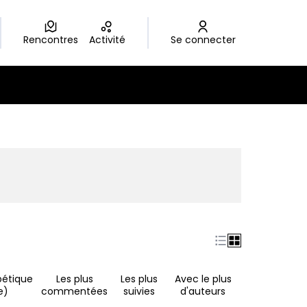
Rencontres
Activité
Se connecter
nouvel onglet)
bétique
Les plus
Les plus
Avec le plus
e)
commentées
suivies
d'auteurs