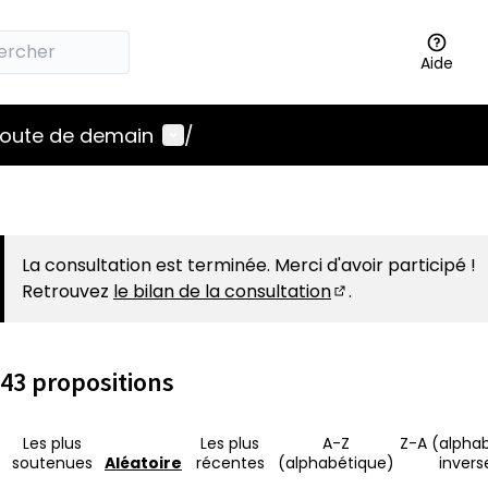
Aide
Menu utilisateur
 route de demain
/
La consultation est terminée. Merci d'avoir participé !
Retrouvez
le bilan de la consultation
.
(S'ouvre dans un 
43 propositions
Les plus
Les plus
A-Z
Z-A (alpha
soutenues
Aléatoire
récentes
(alphabétique)
invers