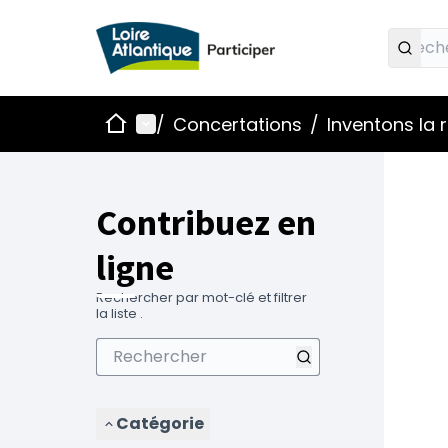
Accueil
Menu principal
/
Concertations
/
Inventons la
Contribuez en
ligne
Rechercher par mot-clé et filtrer
la liste .
Catégorie