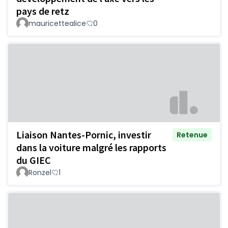
pays de retz
mauricettealice
0
Liaison Nantes-Pornic, investir
Retenue
dans la voiture malgré les rapports
du GIEC
Ronzel
1