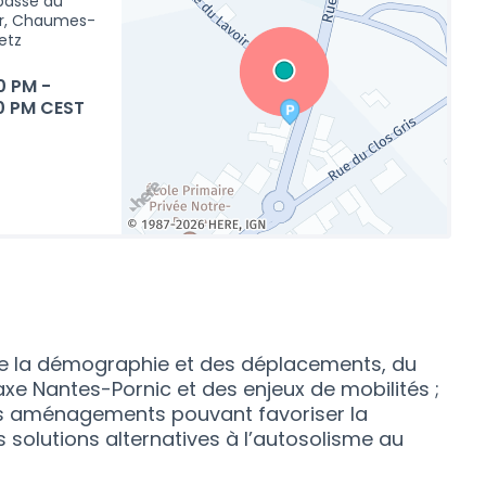
passe du
ir, Chaumes-
etz
0 PM
-
0 PM CEST
(Lien externe)
 de la démographie et des déplacements, du
xe Nantes-Pornic et des enjeux de mobilités ;
es aménagements pouvant favoriser la
es solutions alternatives à l’autosolisme au