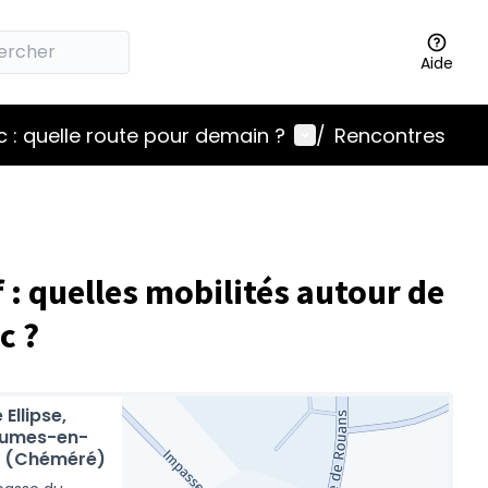
Aide
Menu utilisateur
 : quelle route pour demain ?
/
Rencontres
f : quelles mobilités autour de
c ?
 Ellipse,
umes-en-
z (Chéméré)