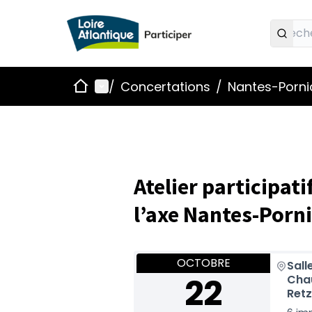
Accueil
Menu principal
/
Concertations
/
Nantes-Pornic
Atelier participati
l’axe Nantes-Porni
OCTOBRE
Salle
22
Cha
Ret