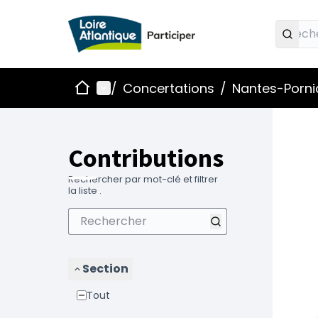
Accueil
Menu principal
/
Concertations
/
Nantes-Pornic
Contributions
Rechercher par mot-clé et filtrer
la liste .
Section
Tout