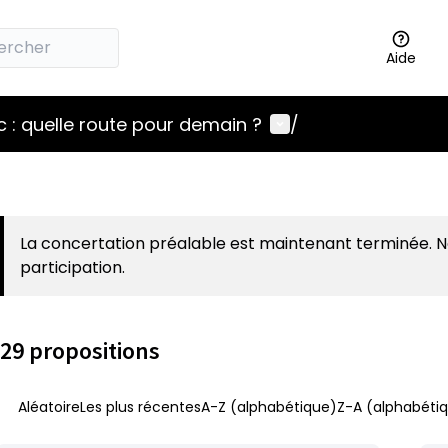
Aide
Menu utilisateur
 : quelle route pour demain ?
/
La concertation préalable est maintenant terminée. 
participation.
29 propositions
Aléatoire
Les plus récentes
A-Z (alphabétique)
Z-A (alphabétiq