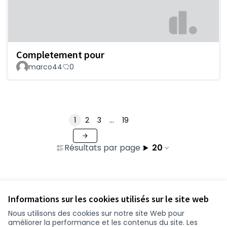
Completement pour
marco44
0
1
2
3
…
19
Résultats par page :
20
Voir toutes les contributions retirées
Informations sur les cookies utilisés sur le site web
Nous utilisons des cookies sur notre site Web pour
améliorer la performance et les contenus du site. Les
Conditions d'utilisation