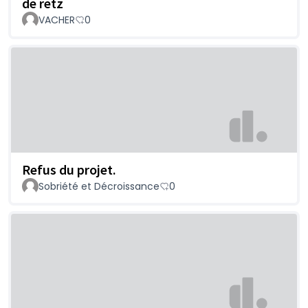
de retz
VACHER
0
Refus du projet.
Sobriété et Décroissance
0