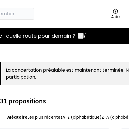
Aide
Menu utilisateur
 : quelle route pour demain ?
/
La concertation préalable est maintenant terminée. 
participation.
31 propositions
Aléatoire
Les plus récentes
A-Z (alphabétique)
Z-A (alphabét