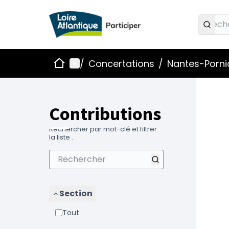
Accueil
Menu principal
/
Concertations
/
Nantes-Pornic
Contributions
Rechercher par mot-clé et filtrer
la liste .
Section
Tout