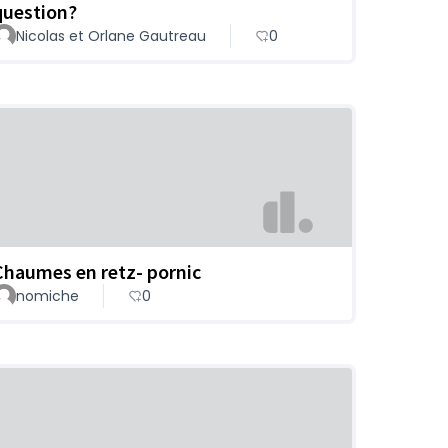
question?
Nicolas et Orlane Gautreau
0
Chaumes en retz- pornic
nomiche
0