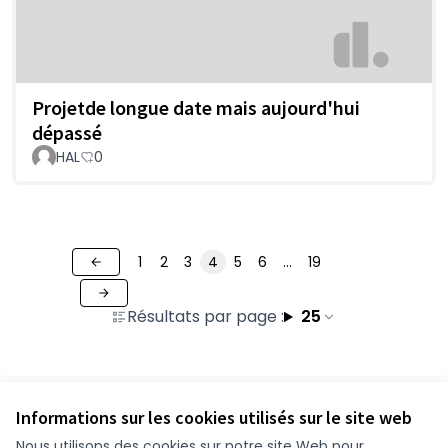
Projetde longue date mais aujourd'hui
dépassé
HAL
0
1
2
3
4
5
6
…
19
Résultats par page :
25
Voir toutes les contributions retirées
Informations sur les cookies utilisés sur le site web
Nous utilisons des cookies sur notre site Web pour