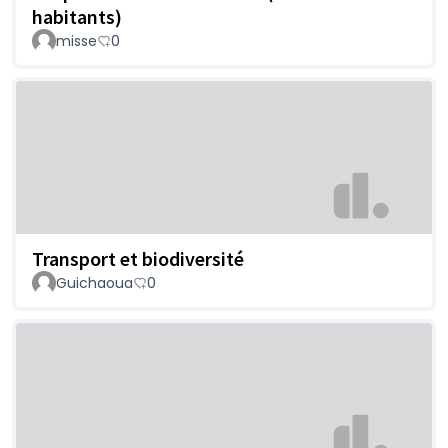
habitants)
misse
0
Transport et biodiversité
Guichaoua
0