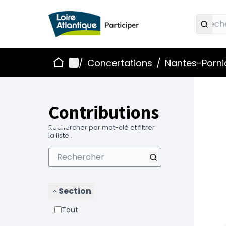
Accueil
Menu principal
/
Concertations
/
Nantes-Pornic
Contributions
Rechercher par mot-clé et filtrer
la liste .
Section
Tout