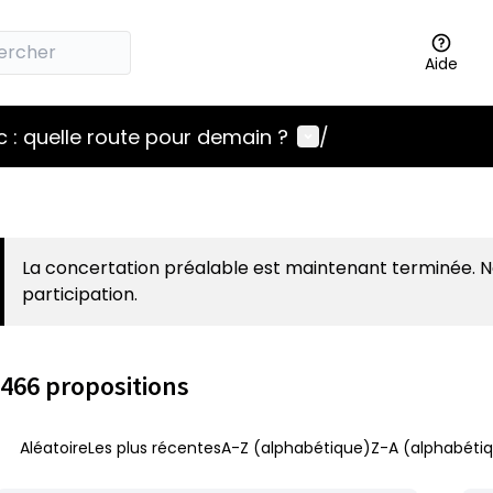
Aide
Menu utilisateur
 : quelle route pour demain ?
/
La concertation préalable est maintenant terminée. 
participation.
466 propositions
Aléatoire
Les plus récentes
A-Z (alphabétique)
Z-A (alphabétiq