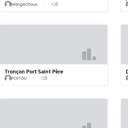
Mangechoux
0
Tronçon Port Saint Père
POITOU
0