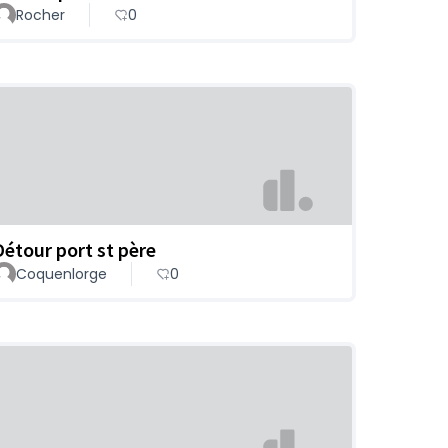
Rocher
0
Détour port st père
Coquenlorge
0