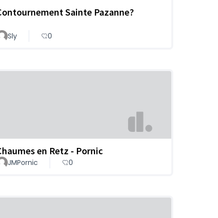
Contournement Sainte Pazanne?
Sly
0
Chaumes en Retz - Pornic
JMPornic
0