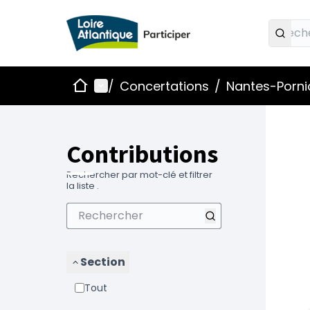
Accueil
Menu principal
/
Concertations
/
Nantes-Pornic
Contributions
Rechercher par mot-clé et filtrer
la liste .
Section
Tout