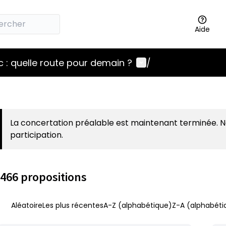
Aide
Menu utilisateur
 : quelle route pour demain ?
/
La concertation préalable est maintenant terminée. 
participation.
466 propositions
Aléatoire
Les plus récentes
A-Z (alphabétique)
Z-A (alphabéti