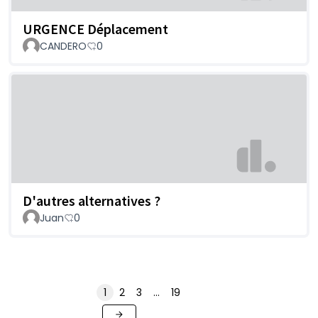
URGENCE Déplacement
CANDERO
0
D'autres alternatives ?
Juan
0
1
2
3
…
19