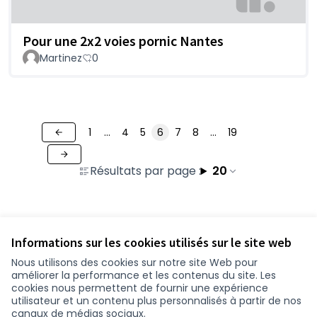
Pour une 2x2 voies pornic Nantes
Martinez
0
1
…
4
5
6
7
8
…
19
Résultats par page :
20
Voir toutes les contributions retirées
Informations sur les cookies utilisés sur le site web
Nous utilisons des cookies sur notre site Web pour
améliorer la performance et les contenus du site. Les
Conditions d'utilisation
cookies nous permettent de fournir une expérience
Paramètres des cookies
utilisateur et un contenu plus personnalisés à partir de nos
participer.loire-atlantique.fr sur Facebook
participer.loire-atlantique.fr sur Instagram
participer.loire-atlantique.fr sur YouTube
canaux de médias sociaux.