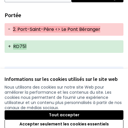
Portée
-
2. Port-Saint-Père <> Le Pont Béranger
+
RD751
Version 1 de 1
Informations sur les cookies utilisés sur le site web
Nous utilisons des cookies sur notre site Web pour
améliorer la performance et les contenus du site. Les
Conditions d'utilisation
cookies nous permettent de fournir une expérience
Paramètres des cookies
utilisateur et un contenu plus personnalisés à partir de nos
participer.loire-atlantique.fr sur Facebook
participer.loire-atlantique.fr sur Instagram
participer.loire-atlantique.fr sur YouTube
canaux de médias sociaux.
(Nouvelle fenêtre)
(Nouvelle fenêtre)
(Nouvelle fenêtre)
Tout accepter
Accepter seulement les cookies essentiels