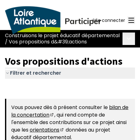
Men
Se connecter
Construisons le projet éducatif départemental
Menu 
/
Vos propositions d&#39;actions
Vos propositions d'actions
Filtrer et rechercher
Vous pouvez dès à présent consulter le
bilan de
la concertation
, qui rend compte de
(S'ouvre dans un nouvel onglet)
l'ensemble des contributions sur ce projet ainsi
que les
orientations
données au projet
(S'ouvre dans un nouvel onglet)
éducatif départemental.