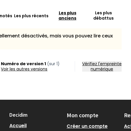
Les plus
Les plus
 notés
Les plus récents
anciens
débattus
llement désactivés, mais vous pouvez lire ceux
Numéro de version 1
(sur 1)
Vérifiez l'empreinte
voir les autres versions
numérique
Decidim
Mon compte
Re
Accueil
Créer un compte
Act