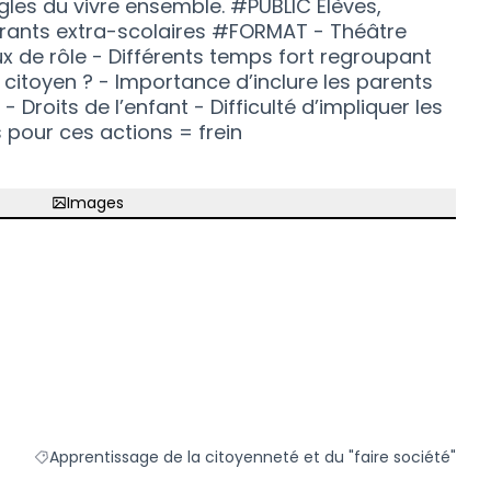
les du vivre ensemble. #PUBLIC Élèves,
drants extra-scolaires #FORMAT - Théâtre
x de rôle - Différents temps fort regroupant
 citoyen ? - Importance d’inclure les parents
roits de l’enfant - Difficulté d’impliquer les
pour ces actions = frein
Images
Apprentissage de la citoyenneté et du "faire société"
Filtrer les résultats de la catégorie : Apprentissage de la ci