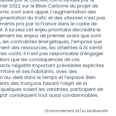
rier 2022 sur le Bilan Carbone du projet de
rnic sont sans appel. L’augmentation des
mentation du trafic et des vitesses n’est pas
ents pris par la France dans le cadre de
. A lui seul cet enjeu prioritaire discrédite le
alement les enjeux de premier ordre que sont
té, les contraintes énergétiques, l’emprise sue
ement des ressources, les atteintes à la santé
 les coûts. Il n’est pas responsable d’engager
 alors que les conséquences de ces
s négatifs important prévisibles explicites
rritoire et ses habitants, avec des
en au-delà dans le temps et l’espace. Bien
s des tronçons faisant l’objet de la
 quelques soient les variantes, participent de
t par conséquent tout aussi condamnables.
Environnement et/ou biodiversité
Filtrer les résultats de la catégorie : En