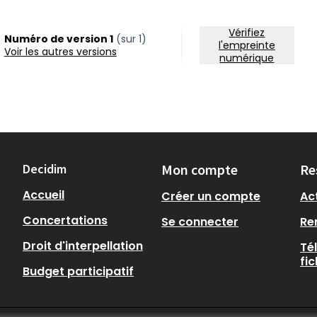
Vérifiez
Numéro de version 1
(sur 1)
l'empreinte
voir les autres versions
numérique
Decidim
Mon compte
Re
Accueil
Créer un compte
Act
Concertations
Se connecter
Re
Droit d'interpellation
Té
fi
Budget participatif