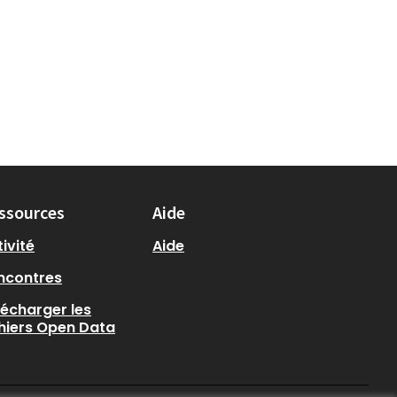
ssources
Aide
ivité
Aide
ncontres
lécharger les
chiers Open Data