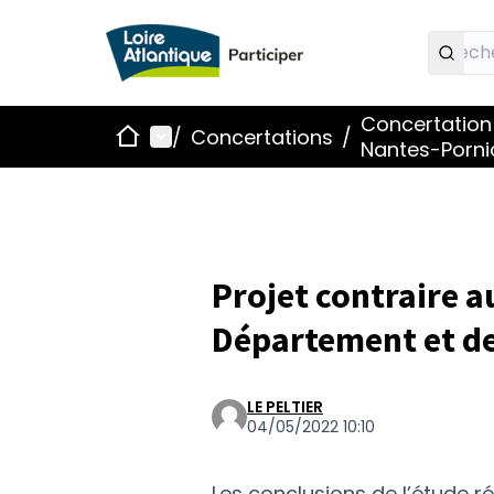
Concertation
Accueil
Menu principal
/
Concertations
/
Nantes-Porni
Projet contraire 
Département et de 
LE PELTIER
04/05/2022 10:10
Les conclusions de l’étude 