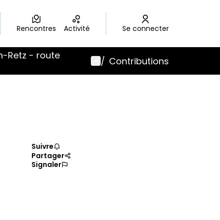
Rencontres
Activité
Se connecter
-Retz - route
Menu utilisateur
/
Contributions
Suivre
Partager
Signaler