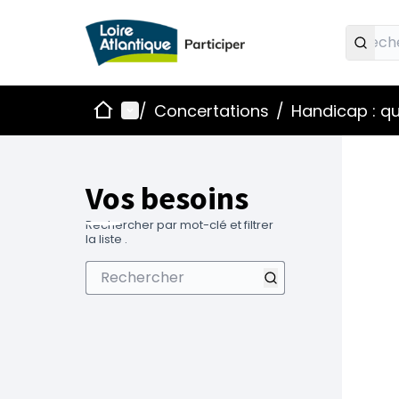
Accueil
Menu principal
/
Concertations
/
Handicap : qu
Vos besoins
Rechercher par mot-clé et filtrer
la liste .