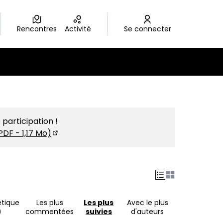
Rencontres
Activité
Se connecter
 participation !
PDF - 1,17 Mo)
(S'ouvre dans un nouvel onglet)
étique
Les plus
Les plus
Avec le plus
)
commentées
suivies
d'auteurs