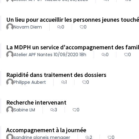
Un lieu pour accueillir les personnes jeunes touch
Novam Diem
0
0
La MDPH un service d'accompagnement des famil
Atelier APF Nantes 10/09/2020 18h
0
0
Rapidité dans traitement des dossiers
Philippe Aubert
1
0
Recherche intervenant
Sabine LM
3
0
Accompagnement à la journée
sandrine ploneis menager
2
0