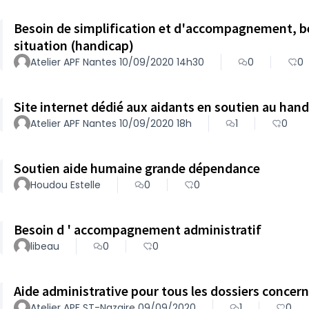
Besoin de simplification et d'accompagnement, bes
situation (handicap)
Atelier APF Nantes 10/09/2020 14h30
0
0
Site internet dédié aux aidants en soutien au han
Atelier APF Nantes 10/09/2020 18h
1
0
Soutien aide humaine grande dépendance
Houdou Estelle
0
0
Besoin d ' accompagnement administratif
libeau
0
0
Aide administrative pour tous les dossiers conce
Atelier APF ST-Nazaire 09/09/2020
1
0