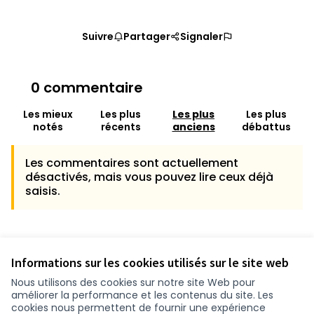
Suivre
Partager
Signaler
0 commentaire
Les mieux
Les plus
Les plus
Les plus
notés
récents
anciens
débattus
Les commentaires sont actuellement
désactivés, mais vous pouvez lire ceux déjà
saisis.
Référence : loire-atlantique-PROP-2020-09-762
Vérifiez l'empreinte numérique
Informations sur les cookies utilisés sur le site web
Nous utilisons des cookies sur notre site Web pour
améliorer la performance et les contenus du site. Les
Conditions d'utilisation
cookies nous permettent de fournir une expérience
Paramètres des cookies