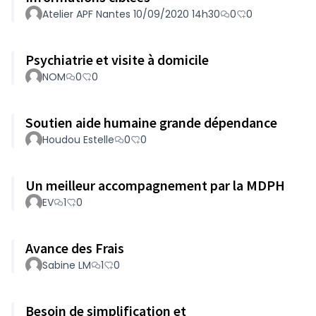
Atelier APF Nantes 10/09/2020 14h30
0
0
Psychiatrie et visite à domicile
NOM
0
0
Soutien aide humaine grande dépendance
Houdou Estelle
0
0
Un meilleur accompagnement par la MDPH
EV
1
0
Avance des Frais
Sabine LM
1
0
Besoin de simplification et