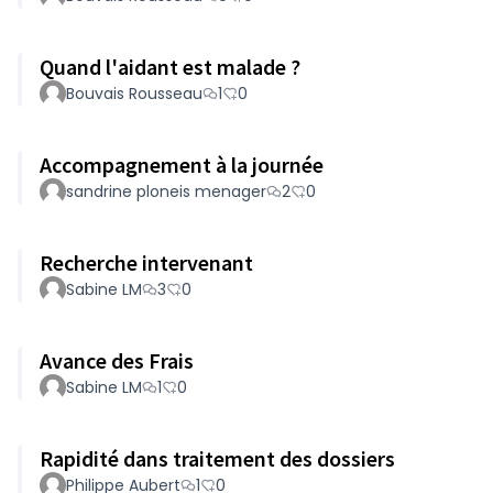
Quand l'aidant est malade ?
Bouvais Rousseau
1
0
Accompagnement à la journée
sandrine ploneis menager
2
0
Recherche intervenant
Sabine LM
3
0
Avance des Frais
Sabine LM
1
0
Rapidité dans traitement des dossiers
Philippe Aubert
1
0