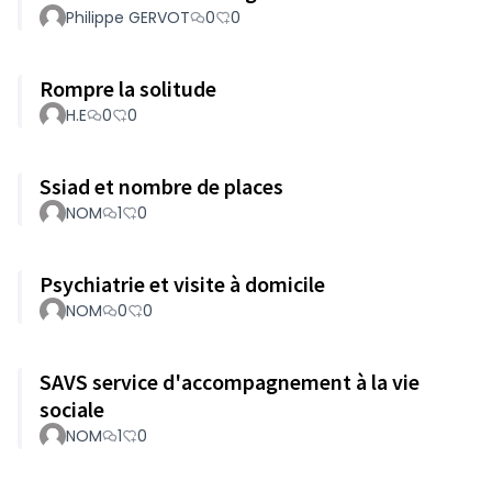
Philippe GERVOT
0
0
Rompre la solitude
H.E
0
0
Ssiad et nombre de places
NOM
1
0
Psychiatrie et visite à domicile
NOM
0
0
SAVS service d'accompagnement à la vie
sociale
NOM
1
0