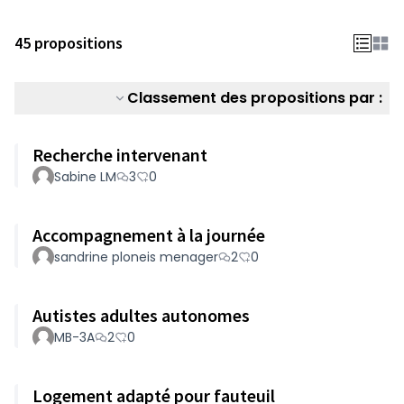
45 propositions
Classement des propositions par :
Recherche intervenant
Sabine LM
3
0
Accompagnement à la journée
sandrine ploneis menager
2
0
Autistes adultes autonomes
MB-3A
2
0
Logement adapté pour fauteuil