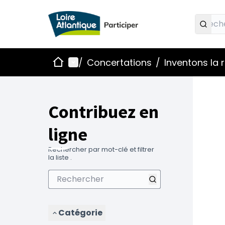
Accueil
Menu principal
/
Concertations
/
Inventons la
Contribuez en
ligne
Rechercher par mot-clé et filtrer
la liste .
Catégorie