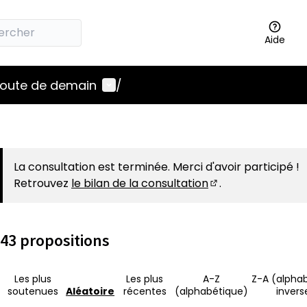
Aide
Menu utilisateur
 route de demain
/
La consultation est terminée. Merci d'avoir participé !
Retrouvez
le bilan de la consultation
.
(S'ouvre dans un 
43 propositions
Les plus
Les plus
A-Z
Z-A (alpha
soutenues
Aléatoire
récentes
(alphabétique)
invers