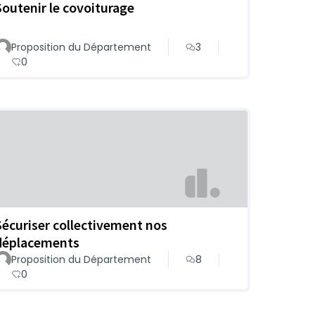
Soutenir le covoiturage
Proposition du Département
3
0
Sécuriser collectivement nos
déplacements
Proposition du Département
8
0