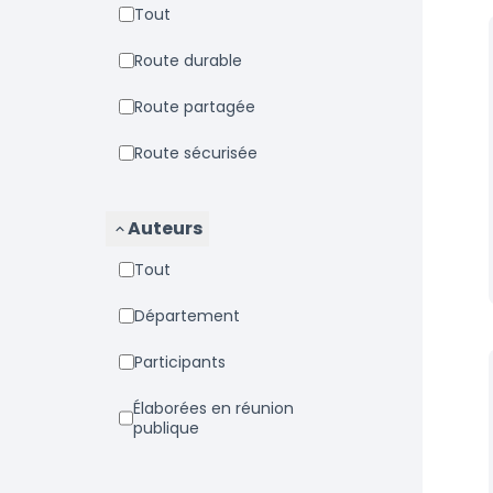
Tout
Route durable
Route partagée
Route sécurisée
Auteurs
Tout
Département
Participants
Élaborées en réunion
publique