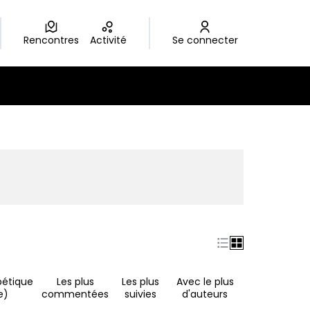
Rencontres
Activité
Se connecter
nouvel onglet)
bétique
Les plus
Les plus
Avec le plus
e)
commentées
suivies
d'auteurs