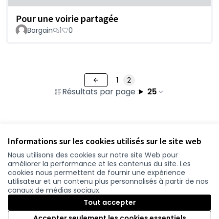
Pour une voirie partagée
Bargain
1
0
1
2
Résultats par page :
25
Voir toutes les propositions retirées
Informations sur les cookies utilisés sur le site web
Nous utilisons des cookies sur notre site Web pour
améliorer la performance et les contenus du site. Les
Conditions d'utilisation
cookies nous permettent de fournir une expérience
Paramètres des cookies
utilisateur et un contenu plus personnalisés à partir de nos
participer.loire-atlantique.fr sur Facebook
participer.loire-atlantique.fr sur Instagram
participer.loire-atlantique.fr sur YouTube
canaux de médias sociaux.
(Nouvelle fenêtre)
(Nouvelle fenêtre)
(Nouvelle fenêtre)
Tout accepter
Accepter seulement les cookies essentiels