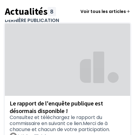
rendez-vous dans l'
onglet Rencontres
.
Actualités
8
(S'ouvre 
Voir tous les articles
DERNIÈRE PUBLICATION
Et après la concertation ?
A l'issue de la concertation, le Département
s'engage à examiner chaque remarque,
question et avis.
Courant août 2024
, il
apportera une réponse globale à vos
contributions au sein du bilan de la
concertation, et indiquera ainsi les choix
retenus et leur motivation.
Le rapport de l'enquête publique est
désormais disponible !
Consultez et téléchargez le rapport du
commissaire en suivant ce lien.Merci de à
chacune et chacun de votre participation.