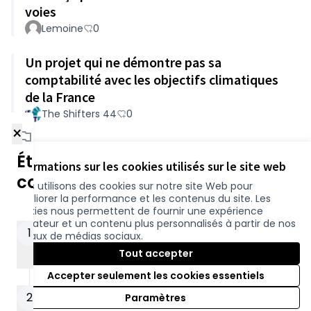
voies
Lemoine
0
Un projet qui ne démontre pas sa
comptabilité avec les objectifs climatiques
de la France
The Shifters 44
0
×
Étapes de la
Référence : loire-atlantique-PART-2024-03-156
Informations sur les cookies utilisés sur le site web
concertation
Nous utilisons des cookies sur notre site Web pour
améliorer la performance et les contenus du site. Les
Conditions d'utilisation
cookies nous permettent de fournir une expérience
Paramètres des cookies
utilisateur et un contenu plus personnalisés à partir de nos
participer.loire-atlantique.fr sur Facebook
participer.loire-atlantique.fr sur Instagram
participer.loire-atlantique.fr sur YouTube
Information du
1
canaux de médias sociaux.
public
(Nouvelle fenêtre)
(Nouvelle fenêtre)
(Nouvelle fenêtre)
Tout accepter
28/03/2024 - 10/04/2024
Accepter seulement les cookies essentiels
Licence C
(Nouvelle 
Concertation
2
Paramètres
(Nouvelle fenêtre)
Site réalisé grâce au
logiciel libre Decidim
.