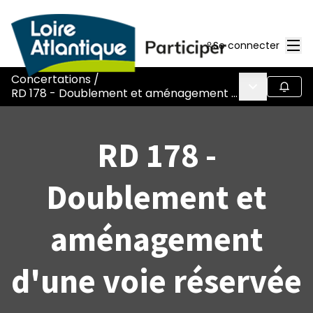
Men
Se connecter
Concertations
/
Menu princi
Suivr
RD 178 - Doublement et aménagement d&#39;une voie réservée
RD 178 -
Doublement et
aménagement
d'une voie réservée