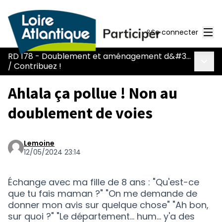
Men
Se connecter
RD 178 - Doublement et aménagement d&#39;une voie réservée
Menu 
/
Contribuez !
Ahlala ça pollue ! Non au
doublement de voies
Lemoine
12/05/2024 23:14
Échange avec ma fille de 8 ans : "Qu'est-ce
que tu fais maman ?" "On me demande de
donner mon avis sur quelque chose" "Ah bon,
sur quoi ?" "Le département... hum... y'a des