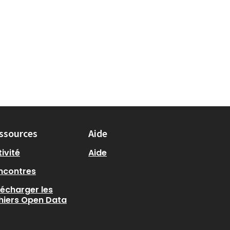
ssources
Aide
ivité
Aide
ncontres
lécharger les
chiers Open Data