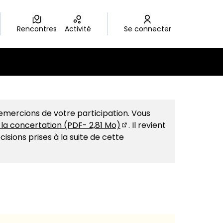
Rencontres
Activité
Se connecter
 utilisateur
Leaflet
|
©
OpenStreetMap
contributors
e page comme des points de carte. L'élément peut être uti
emercions de votre participation. Vous
e la concertation (PDF- 2,81 Mo)
. Il revient
(S'ouvre dans un nouvel o
isions prises à la suite de cette