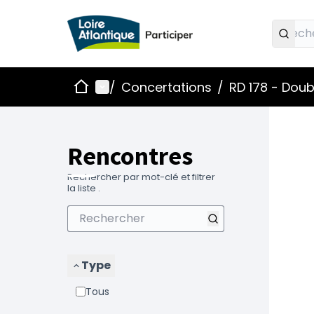
Accueil
Menu principal
/
Concertations
/
RD 178 - Dou
Passe
L'élémen
+
−
Rencontres
Rechercher par mot-clé et filtrer
la liste .
Type
Tous