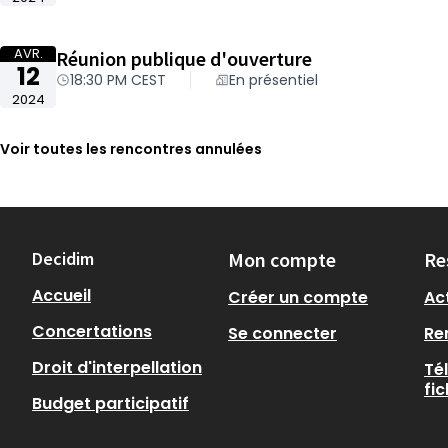
AVR.
Réunion publique d'ouverture
12
18:30 PM CEST
En présentiel
2024
Voir toutes les rencontres annulées
Decidim
Mon compte
Re
Accueil
Créer un compte
Act
Concertations
Se connecter
Re
Droit d'interpellation
Té
fi
Budget participatif