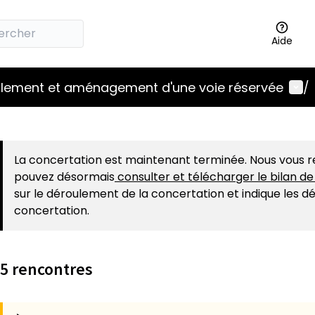
Aide
Menu
blement et aménagement d'une voie réservée
/
r la carte
t suivant est une carte qui présente les éléments de cett
La concertation est maintenant terminée. Nous vous r
pouvez désormais
consulter et télécharger le bilan d
sur le déroulement de la concertation et indique les déc
concertation.
5 rencontres