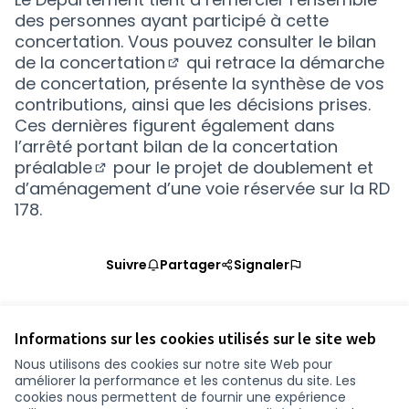
des personnes ayant participé à cette
concertation. Vous pouvez consulter
le bilan
de la concertation
qui retrace la démarche
(S'ouvre dans un nouvel ongl
de concertation, présente la synthèse de vos
contributions, ainsi que les décisions prises.
Ces dernières figurent également dans
l’arrêté portant bilan de la concertation
préalable
pour le projet de doublement et
(S'ouvre dans un nouvel onglet)
d’aménagement d’une voie réservée sur la RD
178.
Suivre
Partager
Signaler
Informations sur les cookies utilisés sur le site web
Nous utilisons des cookies sur notre site Web pour
améliorer la performance et les contenus du site. Les
Conditions d'utilisation
cookies nous permettent de fournir une expérience
Paramètres des cookies