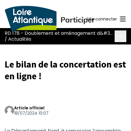
Men
Se connecter
RD 178 - Doublement et aménagement d&#39;une voie réservée
Menu 
/
Actualités
Le bilan de la concertation est
en ligne !
Article officiel
18/07/2024 10:07
Le Département tient à remercier l’ensemble