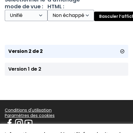
mode de vue :
HTML :
Basculer l’affi
Version 2 de 2
Version 1 de 2
Conditions d'utilisation
Paramètres des cookies
participer.loire-atlantique.fr sur Facebook
participer.loire-atlantique.fr sur Instagram
participer.loire-atlantique.fr sur YouTube
(Nouvelle fenêtre)
(Nouvelle fenêtre)
(Nouvelle fenêtre)