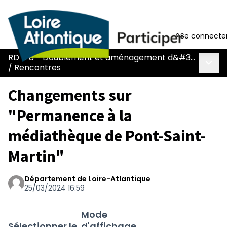
Se connecte
RD 178 - Doublement et aménagement d&#39;une voie réservée
Menu 
/
Rencontres
Changements sur
"Permanence à la
médiathèque de Pont-Saint-
Martin"
Département de Loire-Atlantique
25/03/2024 16:59
Mode
Sélectionner le
d'affichage