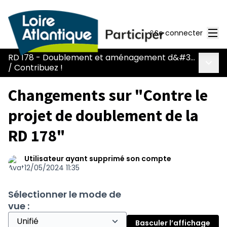
Men
Se connecter
RD 178 - Doublement et aménagement d&#39;une voie réservée
Menu 
/
Contribuez !
Changements sur "Contre le
projet de doublement de la
RD 178"
Utilisateur ayant supprimé son compte
12/05/2024 11:35
Sélectionner le mode de
vue :
Basculer l’affichage