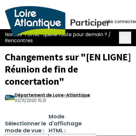
Se connecte
Nantes-Pornic : quelle route pour demain ?
/
Menu 
Rencontres
Changements sur "[EN LIGNE]
Réunion de fin de
concertation"
Département de Loire-Atlantique
02/11/2020 15:21
Mode
Sélectionner le
d'affichage
mode de vue :
HTML :