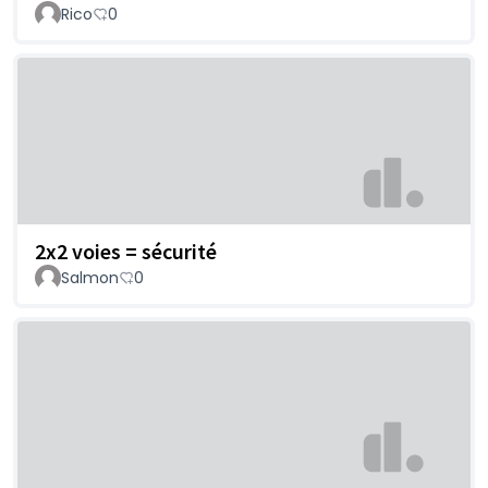
Rico
0
2x2 voies = sécurité
Salmon
0