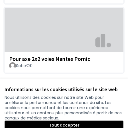
Pour axe 2x2 voies Nantes Pornic
Sofie
0
Voir toutes les contributions retirées
Informations sur les cookies utilisés sur le site web
Nous utilisons des cookies sur notre site Web pour
améliorer la performance et les contenus du site. Les
Conditions d'utilisation
cookies nous permettent de fournir une expérience
Paramètres des cookies
utilisateur et un contenu plus personnalisés à partir de nos
participer.loire-atlantique.fr sur Facebook
participer.loire-atlantique.fr sur Instagram
participer.loire-atlantique.fr sur YouTube
canaux de médias sociaux.
(Nouvelle fenêtre)
(Nouvelle fenêtre)
(Nouvelle fenêtre)
Tout accepter