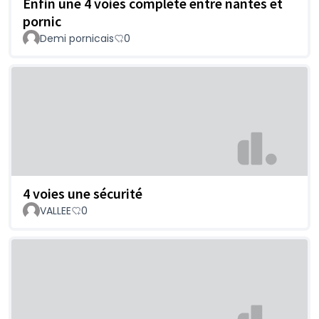
Enfin une 4 voies complète entre nantes et
pornic
Demi pornicais
0
4 voies une sécurité
VALLEE
0