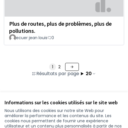
Plus de routes, plus de problèmes, plus de
pollutions.
ecuer jean louis
0
1
2
Résultats par page :
20
Voir toutes les contributions retirées
Informations sur les cookies utilisés sur le site web
Nous utilisons des cookies sur notre site Web pour
améliorer la performance et les contenus du site. Les
Conditions d'utilisation
cookies nous permettent de fournir une expérience
Paramètres des cookies
utilisateur et un contenu plus personnalisés à partir de nos
participer.loire-atlantique.fr sur Facebook
participer.loire-atlantique.fr sur Instagram
participer.loire-atlantique.fr sur YouTube