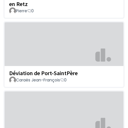
en Retz
Pierre
0
Déviation de Port-SaintPère
Caraës Jean-François
0