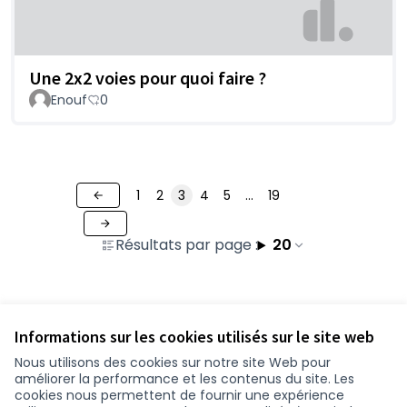
Une 2x2 voies pour quoi faire ?
Enouf
0
1
2
3
4
5
…
19
Résultats par page :
20
Voir toutes les contributions retirées
Informations sur les cookies utilisés sur le site web
Nous utilisons des cookies sur notre site Web pour
améliorer la performance et les contenus du site. Les
Conditions d'utilisation
cookies nous permettent de fournir une expérience
Paramètres des cookies