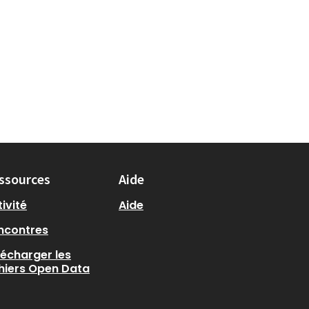
ssources
Aide
ivité
Aide
ncontres
lécharger les
chiers Open Data