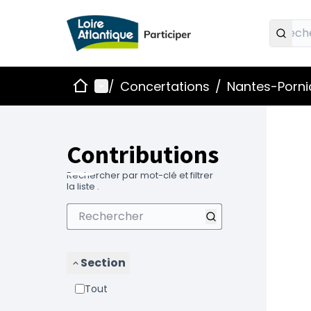
Accueil
Menu principal
/
Concertations
/
Nantes-Pornic
Contributions
Rechercher par mot-clé et filtrer
la liste .
Section
Tout