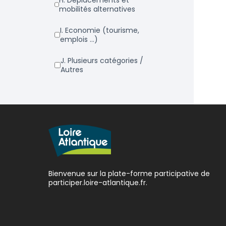
h. Déplacements et
mobilités alternatives
i. Economie (tourisme,
emplois ...)
j. Plusieurs catégories /
Autres
Bienvenue sur la plate-forme participative de
participer.loire-atlantique.fr.