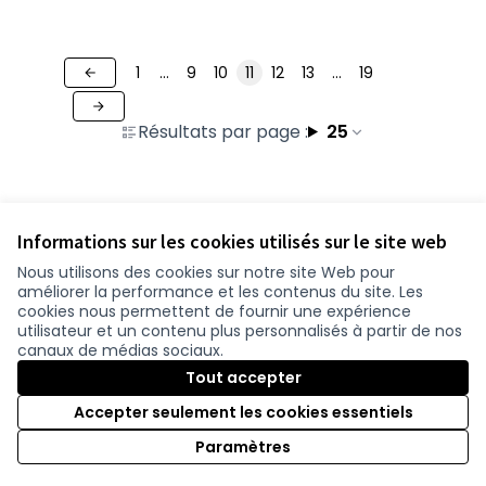
1
…
9
10
11
12
13
…
19
Résultats par page :
25
Voir toutes les contributions retirées
Informations sur les cookies utilisés sur le site web
Nous utilisons des cookies sur notre site Web pour
améliorer la performance et les contenus du site. Les
Conditions d'utilisation
cookies nous permettent de fournir une expérience
Paramètres des cookies
utilisateur et un contenu plus personnalisés à partir de nos
participer.loire-atlantique.fr sur Facebook
participer.loire-atlantique.fr sur Instagram
participer.loire-atlantique.fr sur YouTube
canaux de médias sociaux.
(Nouvelle fenêtre)
(Nouvelle fenêtre)
(Nouvelle fenêtre)
Tout accepter
Accepter seulement les cookies essentiels
Licence C
(Nouvelle 
Paramètres
(Nouvelle fenêtre)
Site réalisé grâce au
logiciel libre Decidim
.
(Nouvelle fenêtre)