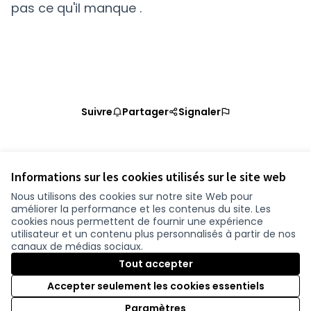
pas ce qu'il manque .
Suivre
Partager
Signaler
Référence : loire-atlantique-PROP-2020-10-921
Vérifiez l'empreinte numérique
Informations sur les cookies utilisés sur le site web
Nous utilisons des cookies sur notre site Web pour
améliorer la performance et les contenus du site. Les
Conditions d'utilisation
cookies nous permettent de fournir une expérience
Paramètres des cookies
utilisateur et un contenu plus personnalisés à partir de nos
participer.loire-atlantique.fr sur Facebook
participer.loire-atlantique.fr sur Instagram
participer.loire-atlantique.fr sur YouTube
canaux de médias sociaux.
(Nouvelle fenêtre)
(Nouvelle fenêtre)
(Nouvelle fenêtre)
Tout accepter
Accepter seulement les cookies essentiels
Licence C
(Nouvelle 
Paramètres