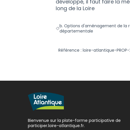
développé, il faut faire la
long de la Loire
b. Options d'aménagement de la 
Filtrer les résultats de la catégori
départementale
Référence : loire-atlantique-PRO
Bienvenue sur la plate-forme participative de
participer.loire-atlantique.fr.