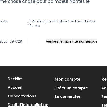
 même chose chose pour paimbeuf Nantes le
route
1. Aménagement global de l'axe Nantes-
e : b. Options d'aménagement de la route départementale
Filtrer les résultats pour le secteur : 1. Aménag
Pornic
P-2020-09-728
Vérifiez l'empreinte numérique
Decidim
Mon compte
Re
Accueil
Créer un compte
Act
Concertations
Se connecter
Re
Droit d'interpellation
Té