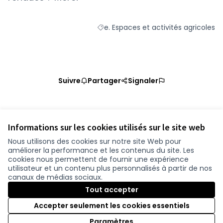
e. Espaces et activités agricoles
Filtrer les résultats de la catégorie :
Suivre
Partager
Signaler
Référence : loire-atlantique-PROP-2020-11-1225
Vérifiez l'empreinte numérique
Informations sur les cookies utilisés sur le site web
Nous utilisons des cookies sur notre site Web pour
améliorer la performance et les contenus du site. Les
Conditions d'utilisation
cookies nous permettent de fournir une expérience
Paramètres des cookies
utilisateur et un contenu plus personnalisés à partir de nos
participer.loire-atlantique.fr sur Facebook
participer.loire-atlantique.fr sur Instagram
participer.loire-atlantique.fr sur YouTube
canaux de médias sociaux.
(Nouvelle fenêtre)
(Nouvelle fenêtre)
(Nouvelle fenêtre)
Tout accepter
Accepter seulement les cookies essentiels
Licence C
(Nouvelle 
Paramètres