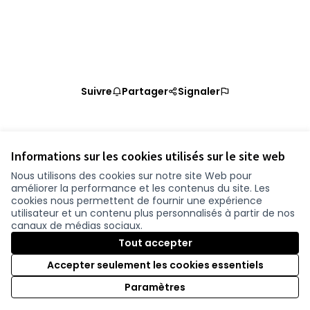
Suivre
Partager
Signaler
Référence : loire-atlantique-PROP-2020-11-1206
Vérifiez l'empreinte numérique
Informations sur les cookies utilisés sur le site web
Nous utilisons des cookies sur notre site Web pour
améliorer la performance et les contenus du site. Les
Conditions d'utilisation
cookies nous permettent de fournir une expérience
Paramètres des cookies
utilisateur et un contenu plus personnalisés à partir de nos
participer.loire-atlantique.fr sur Facebook
participer.loire-atlantique.fr sur Instagram
participer.loire-atlantique.fr sur YouTube
canaux de médias sociaux.
(Nouvelle fenêtre)
(Nouvelle fenêtre)
(Nouvelle fenêtre)
Tout accepter
Accepter seulement les cookies essentiels
Licence C
(Nouvelle 
Paramètres
(Nouvelle fenêtre)
Site réalisé grâce au
logiciel libre Decidim
.
(Nouvelle fenêtre)