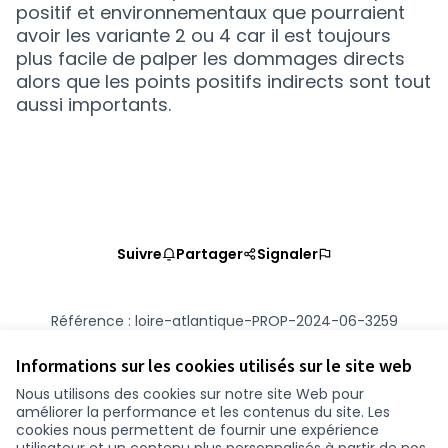
positif et environnementaux que pourraient
avoir les variante 2 ou 4 car il est toujours
plus facile de palper les dommages directs
alors que les points positifs indirects sont tout
aussi importants.
Suivre
Partager
Signaler
Référence : loire-atlantique-PROP-2024-06-3259
Numéro de version 2
(sur 2)
voir les autres versions
Vérifiez l'empreinte numérique
Informations sur les cookies utilisés sur le site web
Nous utilisons des cookies sur notre site Web pour
améliorer la performance et les contenus du site. Les
Conditions d'utilisation
cookies nous permettent de fournir une expérience
Paramètres des cookies