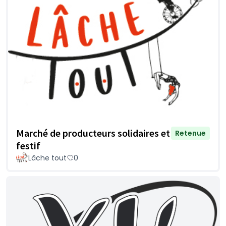
Marché de producteurs solidaires et
Retenue
festif
Lâche tout
0