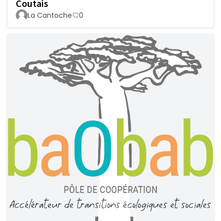
Coutais
La Cantoche
0