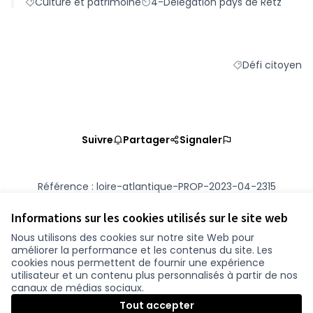
Culture et patrimoine
4-Délégation pays de Retz
hommes ayant marqué son territoire
Défi citoyen
Filtrer les résult
Suivre
Partager
Signaler
Référence : loire-atlantique-PROP-2023-04-2315
Numéro de version 2
(sur 2)
voir les autres versions
Vérifiez l'empreinte numérique
Informations sur les cookies utilisés sur le site web
Nous utilisons des cookies sur notre site Web pour
améliorer la performance et les contenus du site. Les
Conditions d'utilisation
cookies nous permettent de fournir une expérience
Paramètres des cookies
utilisateur et un contenu plus personnalisés à partir de nos
participer.loire-atlantique.fr sur Facebook
participer.loire-atlantique.fr sur Instagram
participer.loire-atlantique.fr sur YouTube
canaux de médias sociaux.
(Nouvelle fenêtre)
(Nouvelle fenêtre)
(Nouvelle fenêtre)
Tout accepter