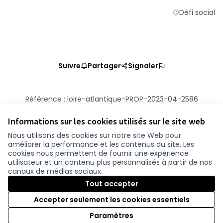
Défi social
Filtrer les résu
Suivre
Partager
Signaler
Référence : loire-atlantique-PROP-2023-04-2586
Numéro de version 4
(sur 4)
voir les autres versions
Vérifiez l'empreinte numérique
Informations sur les cookies utilisés sur le site web
Nous utilisons des cookies sur notre site Web pour
améliorer la performance et les contenus du site. Les
Conditions d'utilisation
cookies nous permettent de fournir une expérience
Paramètres des cookies
utilisateur et un contenu plus personnalisés à partir de nos
participer.loire-atlantique.fr sur Facebook
participer.loire-atlantique.fr sur Instagram
participer.loire-atlantique.fr sur YouTube
canaux de médias sociaux.
(Nouvelle fenêtre)
(Nouvelle fenêtre)
(Nouvelle fenêtre)
Tout accepter
Accepter seulement les cookies essentiels
Licence C
(Nouvelle 
Paramètres
(Nouvelle fenêtre)
Site réalisé grâce au
logiciel libre Decidim
.